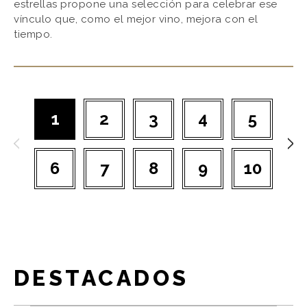
estrellas propone una selección para celebrar ese
vínculo que, como el mejor vino, mejora con el
tiempo.
1
2
3
4
5
6
7
8
9
10
DESTACADOS