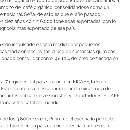
do un lugar en el top 10 de productores de café arábica,
l ámbito del café orgánico, consolidándose como un
internacional. Señal de esto es que el año pasado
en diez años con 216.000 toneladas exportadas, con lo
 agrícola más exportado de ese país.
ha sido impulsado en gran medida por pequeños
cas tradicionales, evitan el uso de sustancias químicas
osicionado como líder con el 48,10% del área certificada en
s 17 regiones del país se reunió en FICAFÉ, la Feria
. Este evento es un escaparate para la excelencia del
amantes del café, inversionistas y exportadores. FICAFÉ
la industria cafetera mundial.
a de los 3.800 m.s.n.m., Puno fue el escenario perfecto
xportación en un país con un potencial cafetero sin