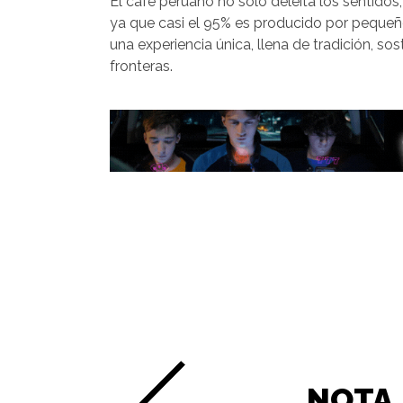
El café peruano no solo deleita los sentido
ya que casi el 95% es producido por pequeño
una experiencia única, llena de tradición, so
fronteras.
NOTA