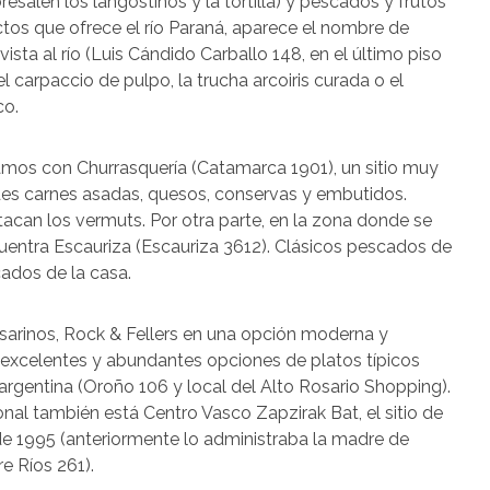
esalen los langostinos y la tortilla) y pescados y frutos
tos que ofrece el río Paraná, aparece el nombre de
vista al río (Luis Cándido Carballo 148, en el último piso
 carpaccio de pulpo, la trucha arcoiris curada o el
co.
amos con Churrasquería (Catamarca 1901), un sitio muy
es carnes asadas, quesos, conservas y embutidos.
tacan los vermuts. Por otra parte, en la zona donde se
cuentra Escauriza (Escauriza 3612). Clásicos pescados de
ados de la casa.
osarinos, Rock & Fellers en una opción moderna y
 excelentes y abundantes opciones de platos típicos
argentina (Oroño 106 y local del Alto Rosario Shopping).
onal también está Centro Vasco Zapzirak Bat, el sitio de
desde 1995 (anteriormente lo administraba la madre de
re Ríos 261).