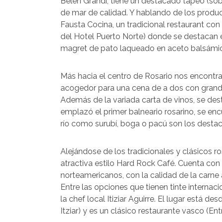
Belén Grandi, tiene un destacado tapeo (sobr
de mar de calidad. Y hablando de los produc
Fausta Cocina, un tradicional restaurant con 
del Hotel Puerto Norte) donde se destacan el
magret de pato laqueado en aceto balsámi
Más hacia el centro de Rosario nos encontr
acogedor para una cena de a dos con grand
Además de la variada carta de vinos, se des
emplazó el primer balneario rosarino, se en
río como surubí, boga o pacú son los destac
Alejándose de los tradicionales y clásicos r
atractiva estilo Hard Rock Café. Cuenta con
norteamericanos, con la calidad de la carne 
Entre las opciones que tienen tinte internaci
la chef local Itiziar Aguirre. El lugar está 
Itziar) y es un clásico restaurante vasco (Ent