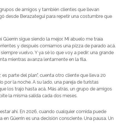
, grupos de amigos y también clientes que llevan
ó desde Berazategui para repetir una costumbre que
Güerrín sigue siendo la mejor. Mi abuelo me traía
orrientes y después comíamos una pizza de parado acá.
 siempre vuelvo. Y ya sé lo que voy a pedir: una grande
enta mientras avanza lentamente en la fila.
s parte del plan", cuenta otro cliente que lleva 20
 por la noche. A su lado, una pareja de turistas
que los trajo hasta acá. Más atrás, un grupo de amigos
pite la misma salida cada dos meses.
 estar ahí. En 2026, cuando cualquier comida puede
ila en Güerrin es una decisión consciente. Una pausa. Un