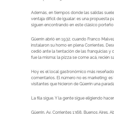
Además, en tiempos donde las salidas suele
ventaja difícil de igualar: es una propuesta 
siguen encontrando en este clásico porteño u
Güerrín abrió en 1932, cuando Franco Malvez
instalaron su horno en plena Corrientes. Des
cedió ante la tentación de las franquicias y
fue la misma: la pizza se come acá, recién sal
Hoy es el local gastronómico más reseñad
comentarios. El número no es marketing: es 
visitantes que hicieron de Güerrin una parad
La fila sigue. Y la gente sigue eligiendo hacer l
Güerrin. Av. Corrientes 1368, Buenos Aires. Ab