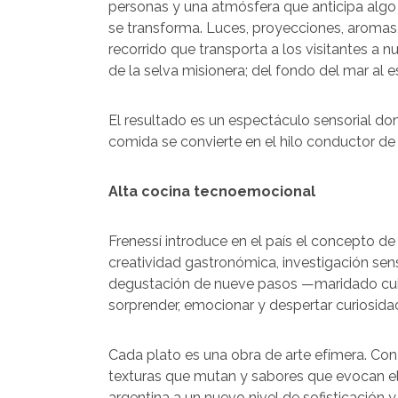
personas y una atmósfera que anticipa algo
se transforma. Luces, proyecciones, aroma
recorrido que transporta a los visitantes a n
de la selva misionera; del fondo del mar al es
El resultado es un espectáculo sensorial do
comida se convierte en el hilo conductor de 
Alta cocina tecnoemocional
Frenessí introduce en el país el concepto d
creatividad gastronómica, investigación sen
degustación de nueve pasos —maridado cu
sorprender, emocionar y despertar curiosida
Cada plato es una obra de arte efímera. Con
texturas que mutan y sabores que evocan el 
argentina a un nuevo nivel de sofisticación 