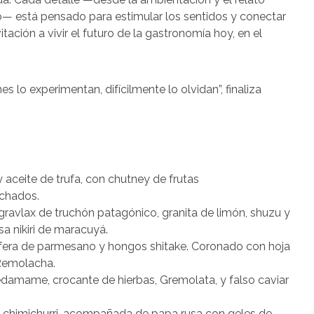
— está pensado para estimular los sentidos y conectar
itación a vivir el futuro de la gastronomía hoy, en el
s lo experimentan, difícilmente lo olvidan”, finaliza
aceite de trufa, con chutney de frutas
ichados.
avlax de truchón patagónico, granita de limón, shuzu y
a nikiri de maracuyá.
fera de parmesano y hongos shitake. Coronado con hoja
 Remolacha.
amame, crocante de hierbas, Gremolata, y falso caviar
chimichurri, acompañada de papa rusa con geles de