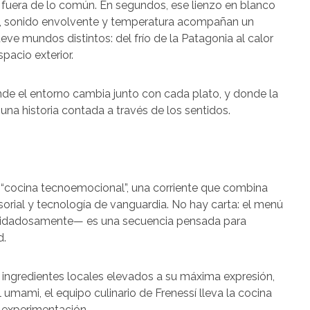
 fuera de lo común. En segundos, ese lienzo en blanco
s, sonido envolvente y temperatura acompañan un
ueve mundos distintos: del frío de la Patagonia al calor
pacio exterior.
nde el entorno cambia junto con cada plato, y donde la
una historia contada a través de los sentidos.
e “cocina tecnoemocional”, una corriente que combina
sorial y tecnología de vanguardia. No hay carta: el menú
idadosamente— es una secuencia pensada para
d.
 ingredientes locales elevados a su máxima expresión,
umami, el equipo culinario de Frenessí lleva la cocina
y experimentación.