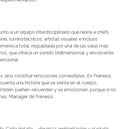
nto a un equipo interdisciplinario que reúne a chefs,
es, luminotécnicos, artistas visuales e incluso
 inmersiva total, respaldada por una de las salas más
os, que ofrece un sonido tridimensional y envolvente
encional.
os, sino construir emociones comestibles. En Frenessí,
enta una historia que se siente en el cuerpo.
mbién sueñen, recuerden y se emocionen, porque si no
as, Manager de Frenessi.
ida. Cada detalle —desde la ambientación y el relato