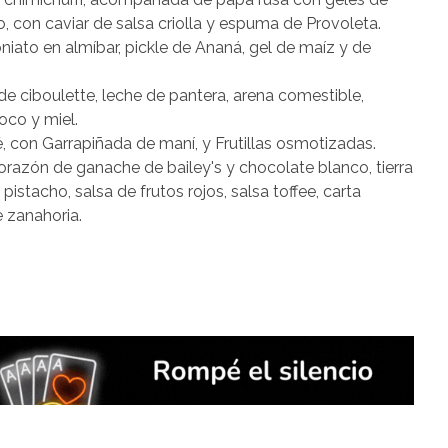
do, con caviar de salsa criolla y espuma de Provoleta.
ato en almíbar, pickle de Ananá, gel de maíz y de
de ciboulette, leche de pantera, arena comestible,
oco y miel.
 con Garrapiñada de maní, y Frutillas osmotizadas.
orazón de ganache de bailey's y chocolate blanco, tierra
stacho, salsa de frutos rojos, salsa toffee, carta
 zanahoria.