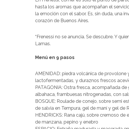
hasta los aromas que acompañan el servicio
la emoción con el sabor. Es, sin duda, una inv
corazón de Buenos Aires.
“Frenessí no se anuncia. Se descubre. Y quiene
Lamas.
Menú en 9 pasos
AMENIDAD: piedra volcánica de provolone y 
lactofermentadas, y duraznos frescos acev
PATAGONIA: Ostra fresca, acompañada de gr
albahaca, frambuesas nitrogenadas, con sals
BOSQUE: Roulade de conejo, sobre semi es
de salvia en Tempura, gel de maní y gel de
HENDRICKS: Rana cajú, sobre cremoso de ed
de manzana, pepino y enebro
ESPACIO: Entraña madurada y macerada en 