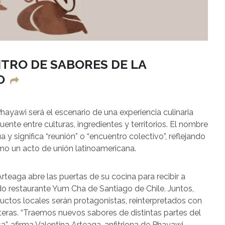
TRO DE SABORES DE LA
NO
 Phayawi será el escenario de una experiencia culinaria
ente entre culturas, ingredientes y territorios. El nombre
y significa “reunión” o “encuentro colectivo”, reflejando
como un acto de unión latinoamericana.
Arteaga abre las puertas de su cocina para recibir a
do restaurante Yum Cha de Santiago de Chile. Juntos,
uctos locales serán protagonistas, reinterpretados con
teras. “Traemos nuevos sabores de distintas partes del
 afirma Valentina Arteaga, anfitriona de Phayawi.