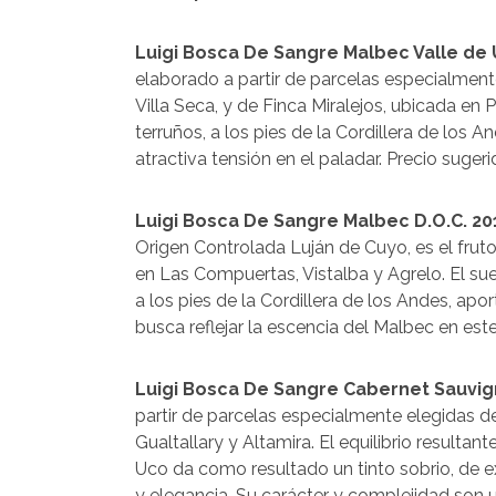
Luigi Bosca De Sangre Malbec Valle de 
elaborado a partir de parcelas especialment
Villa Seca, y de Finca Miralejos, ubicada en 
terruños, a los pies de la Cordillera de los 
atractiva tensión en el paladar. Precio suger
Luigi Bosca De Sangre Malbec D.O.C. 20
Origen Controlada Luján de Cuyo, es el frut
en Las Compuertas, Vistalba y Agrelo. El su
a los pies de la Cordillera de los Andes, apor
busca reflejar la escencia del Malbec en este
Luigi Bosca De Sangre Cabernet Sauvig
partir de parcelas especialmente elegidas d
Gualtallary y Altamira. El equilibrio result
Uco da como resultado un tinto sobrio, de ex
y elegancia. Su carácter y complejidad son 