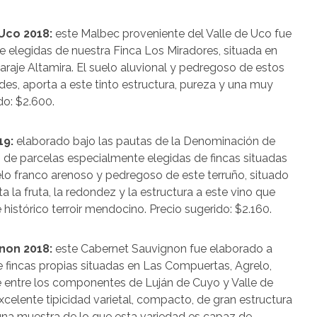
Uco 2018:
este Malbec proveniente del Valle de Uco fue
e elegidas de nuestra Finca Los Miradores, situada en
Paraje Altamira. El suelo aluvional y pedregoso de estos
Andes, aporta a este tinto estructura, pureza y una muy
ido: $2.600.
19:
elaborado bajo las pautas de la Denominación de
o de parcelas especialmente elegidas de fincas situadas
elo franco arenoso y pedregoso de este terruño, situado
ta la fruta, la redondez y la estructura a este vino que
 histórico terroir mendocino. Precio sugerido: $2.160.
non 2018:
este Cabernet Sauvignon fue elaborado a
e fincas propias situadas en Las Compuertas, Agrelo,
ante entre los componentes de Luján de Cuyo y Valle de
celente tipicidad varietal, compacto, de gran estructura
una muestra de lo que esta variedad es capaz de