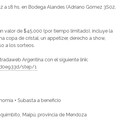
 12 a 18 hs, en Bodega Alandes (Adriano Gómez 3S02,
 valor de $45.000 (por tiempo limitado), incluye la
na copa de cristal, un appetizer, derecho a show,
o a los sorteos.
tradaweb Argentina con el siguiente link:
2d0e933d/step/1
nomía + Subasta a beneficio
quimbito, Maipú, provincia de Mendoza