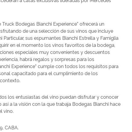
cederán a catas exclusivas lideradas por Mercedes
e Truck Bodegas Bianchi Experience” ofrecerá un
sfrutando de una selección de sus vinos que incluye
hi Particular, sus espumantes Bianchi Estrella y Famiglia
quirir en el momento los vinos favoritos de la bodega,
ociones especiales muy convenientes y descuentos
riencia, habrá regalos y sorpresas para los
anchi Experience” cumple con todos los requisitos para
sonal capacitado para el cumplimiento de los
 contexto.
os los entusiastas del vino puedan disfrutar y conocer
 así a la visión con la que trabaja Bodegas Bianchi hace
l vino.
79, CABA.