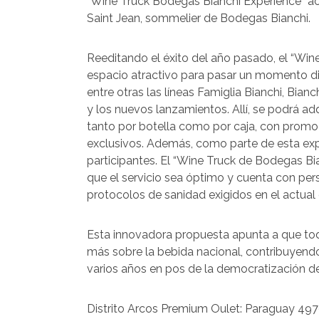
“Wine Truck Bodegas Bianchi Experience” ac
Saint Jean, sommelier de Bodegas Bianchi.
Reeditando el éxito del año pasado, el “Win
espacio atractivo para pasar un momento di
entre otras las líneas Famiglia Bianchi, Bianc
y los nuevos lanzamientos. Allí, se podrá ad
tanto por botella como por caja, con prom
exclusivos. Además, como parte de esta expe
participantes. El “Wine Truck de Bodegas Bi
que el servicio sea óptimo y cuenta con per
protocolos de sanidad exigidos en el actual
Esta innovadora propuesta apunta a que tod
más sobre la bebida nacional, contribuyendo
varios años en pos de la democratización de
Distrito Arcos Premium Oulet: Paraguay 49