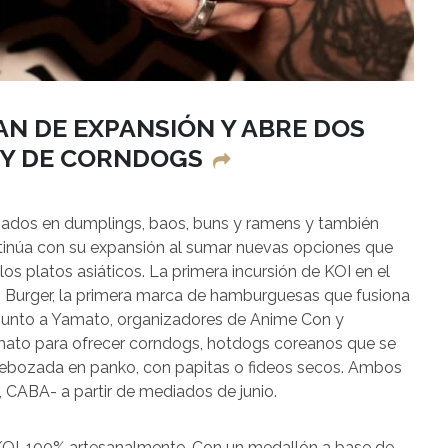
AN DE EXPANSIÓN Y ABRE DOS
 Y DE CORNDOGS
izados en dumplings, baos, buns y ramens y también
ntinúa con su expansión al sumar nuevas opciones que
los platos asiáticos. La primera incursión de KOI en el
Burger, la primera marca de hamburguesas que fusiona
, junto a Yamato, organizadores de Anime Con y
ato para ofrecer corndogs, hotdogs coreanos que se
ebozada en panko, con papitas o fideos secos. Ambos
 CABA- a partir de mediados de junio.
OI, 100% artesanalmente. Con un medallón a base de