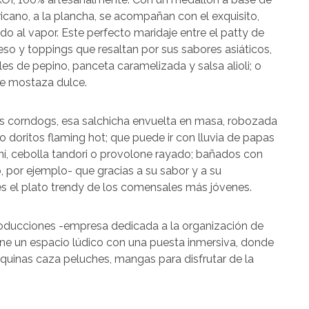
ricano, a la plancha, se acompañan con el exquisito,
o al vapor. Este perfecto maridaje entre el patty de
so y toppings que resaltan por sus sabores asiáticos,
es de pepino, panceta caramelizada y salsa alioli; o
de mostaza dulce.
s corndogs, esa salchicha envuelta en masa, robozada
 doritos flaming hot; que puede ir con lluvia de papas
í, cebolla tandori o provolone rayado; bañados con
 por ejemplo- que gracias a su sabor y a su
s el plato trendy de los comensales más jóvenes.
roducciones -empresa dedicada a la organización de
one un espacio lúdico con una puesta inmersiva, donde
áquinas caza peluches, mangas para disfrutar de la