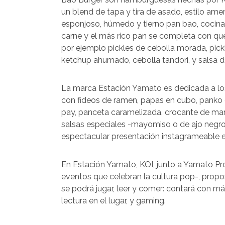
un blend de tapa y tira de asado, estilo ame
esponjoso, húmedo y tierno pan bao, cocinad
carne y el más rico pan se completa con que
por ejemplo pickles de cebolla morada, pickl
ketchup ahumado, cebolla tandori, y salsa 
La marca Estación Yamato es dedicada a lo
con fideos de ramen, papas en cubo, panko o
pay, panceta caramelizada, crocante de man
salsas especiales -mayomiso o de ajo negro,
espectacular presentación instagrameable e
En Estación Yamato, KOI, junto a Yamato P
eventos que celebran la cultura pop-, prop
se podrá jugar, leer y comer: contará con m
lectura en el lugar, y gaming.