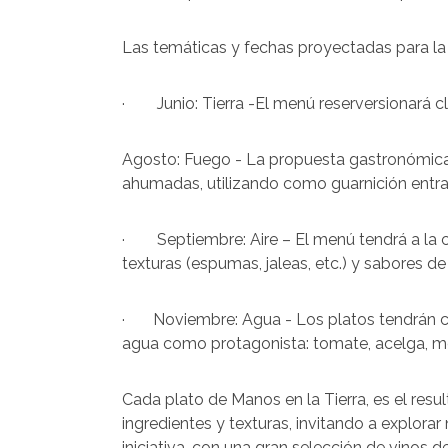
Las temáticas y fechas proyectadas para la 
· Junio: Tierra -El menú reserversionará clá
Agosto: Fuego - La propuesta gastronómica s
ahumadas, utilizando como guarnición entrad
· Septiembre: Aire – El menú tendrá a la 
texturas (espumas, jaleas, etc.) y sabores d
· Noviembre: Agua - Los platos tendrán co
agua como protagonista: tomate, acelga, m
Cada plato de Manos en la Tierra, es el res
ingredientes y texturas, invitando a explo
iniciativa, con una gran selección de vinos d