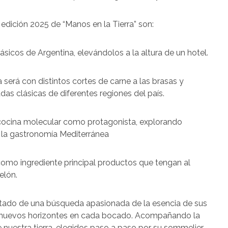
edición 2025 de “Manos en la Tierra” son:
sicos de Argentina, elevándolos a la altura de un hotel.
erá con distintos cortes de carne a las brasas y
as clásicas de diferentes regiones del país.
cocina molecular como protagonista, explorando
e la gastronomía Mediterránea
mo ingrediente principal productos que tengan al
elón.
ultado de una búsqueda apasionada de la esencia de sus
rar nuevos horizontes en cada bocado. Acompañando la
e nuestra tierra, elegidos paso a paso por su sommelier.