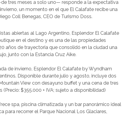
e —de tres meses a solo uno— responde a la expectativa
invierno, un momento en el que El Calafate recibe una
ca Diego Coll Benegas, CEO de Turismo Doss.
stas abiertas al Lago Argentino, Esplendor El Calafate
utique en el destino y es una de las propiedades
 años de trayectoria que consolidó en la ciudad una
jo, junto con la Estancia Cruz Aike.
ada de invierno, Esplendor El Calafate by Wyndham
entinos. Disponible durante julio y agosto, incluye dos
Mountain View con desayuno buffet y una cena de tres
(Precio: $355.000 + IVA; sujeto a disponibilidad)
 ofrece spa, piscina climatizada y un bar panorámico ideal
ca para recorrer el Parque Nacional Los Glaciares,