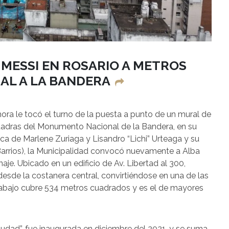
 MESSI EN ROSARIO A METROS
AL A LA BANDERA
Ahora le tocó el turno de la puesta a punto de un mural de
cuadras del Monumento Nacional de la Bandera, en su
stica de Marlene Zuriaga y Lisandro “Lichi” Urteaga y su
Barrios), la Municipalidad convocó nuevamente a Alba
aje. Ubicado en un edificio de Av. Libertad al 300,
desde la costanera central, convirtiéndose en una de las
rabajo cubre 534 metros cuadrados y es el de mayores
 ciudad”, fue inaugurada en diciembre del 2021, y se suma